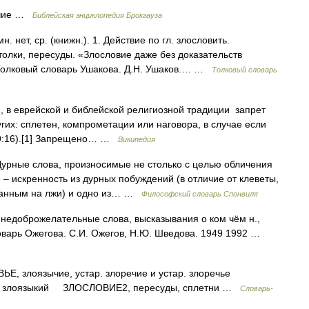
речие …
Библейская энциклопедия Брокгауза
нет, ср. (книжн.). 1. Действие по гл. злословить.
толки, пересуды. «Злословие даже без доказательств
 Толковый словарь Ушакова. Д.Н. Ушаков.… …
Толковый словарь
их: сплетен, компрометации или наговора, в случае если
19:16).[1] Запрещено… …
Википедия
ные слова, произносимые не столько с целью обличения
 – искренность из дурных побуждений (в отличие от клеветы,
ованным на лжи) и одно из… …
Философский словарь Спонвиля
недоброжелательные слова, высказывания о ком чём н.,
оварь Ожегова. С.И. Ожегов, Н.Ю. Шведова. 1949 1992 …
злоязычие, устар. злоречие и устар. злоречье
. злоязыкий ЗЛОСЛОВИЕ2, пересуды, сплетни …
Словарь-