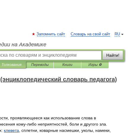
Запомнить сайт
Словарь на свой сайт
RU
едии на Академике
Найти!
Толкования
Переводы
Книги
Игры ⚽
(энциклопедический словарь педагога)
ости
,
проявляющееся
как
использование
слова
в
несения
кому
-
либо
неприятностей
,
боли
и
другого
зла
.
х:
клевета
,
сплетни
,
коварные
насмешки
,
уколы
,
намеки
,