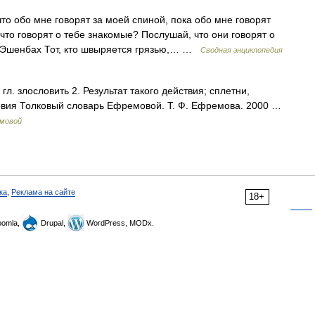
о обо мне говорят за моей спиной, пока обо мне говорят
что говорят о тебе знакомые? Послушай, что они говорят о
 Эшенбах Тот, кто швыряется грязью,… …
Сводная энциклопедия
 гл. злословить 2. Результат такого действия; сплетни,
ословия Толковый словарь Ефремовой. Т. Ф. Ефремова. 2000 …
емовой
ка
,
Реклама на сайте
18+
omla,
Drupal,
WordPress, MODx.