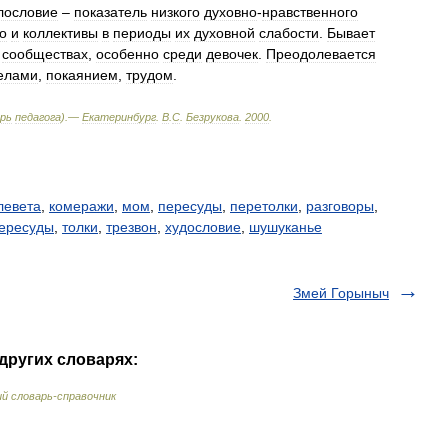
лословие
–
показатель
низкого
духовно
-
нравственного
о
и
коллективы
в
периоды
их
духовной
слабости
.
Бывает
сообществах
,
особенно
среди
девочек
.
Преодолевается
елами
,
покаянием
,
трудом
.
рь
педагога
).—
Екатеринбург
.
В
.
С
.
Безрукова
.
2000
.
левета
,
комеражи
,
мом
,
пересуды
,
перетолки
,
разговоры
,
пересуды
,
толки
,
трезвон
,
худословие
,
шушуканье
Змей Горыныч
других словарях:
й словарь-справочник