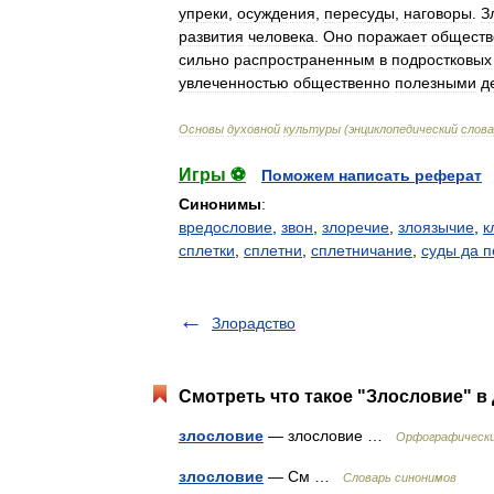
упреки
,
осуждения
,
пересуды
,
наговоры
.
З
развития
человека
.
Оно
поражает
обществ
сильно
распространенным
в
подростковых
увлеченностью
общественно
полезными
д
Основы
духовной
культуры
(
энциклопедический
слова
Игры ⚽
Поможем написать реферат
Синонимы
:
вредословие
,
звон
,
злоречие
,
злоязычие
,
к
сплетки
,
сплетни
,
сплетничание
,
суды да 
Злорадство
Смотреть что такое "Злословие" в 
злословие
— злословие …
Орфографически
злословие
— См …
Словарь синонимов