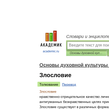
Словари и энциклоп
academic.ru
Основы духовной культуры (энциклопедический словарь педагога)
Основы духовной культуры 
Злословие
Толкование
Перевод
Злословие
нравственно
-
отрицательное
качество
личн
антигуманных
безнравственных
целях
при
Злословие
существует
в
различных
форма