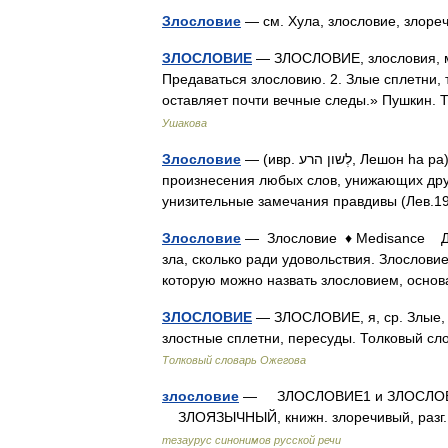
Злословие
— см. Хула, злословие, зло
ЗЛОСЛОВИЕ
— ЗЛОСЛОВИЕ, злословия, мн. 
Предаваться злословию. 2. Злые сплетни, 
оставляет почти вечные следы.» Пушкин.
Ушакова
Злословие
— (ивр. לְשון הרע‎, Лешон hа ра), в еврейской и библейской религиозной традиции запрет
произнесения любых слов, унижающих друг
унизительные замечания правдивы (Лев.
Злословие
— Злословие ♦ Medisance Дур
зла, сколько ради удовольствия. Злословие
которую можно назвать злословием, осн
ЗЛОСЛОВИЕ
— ЗЛОСЛОВИЕ, я, ср. Злые, 
злостные сплетни, пересуды. Толковый сл
Толковый словарь Ожегова
злословие
— ЗЛОСЛОВИЕ1 и ЗЛОСЛОВЬЕ, 
ЗЛОЯЗЫЧНЫЙ, книжн. злоречивый, разг
тезаурус синонимов русской речи