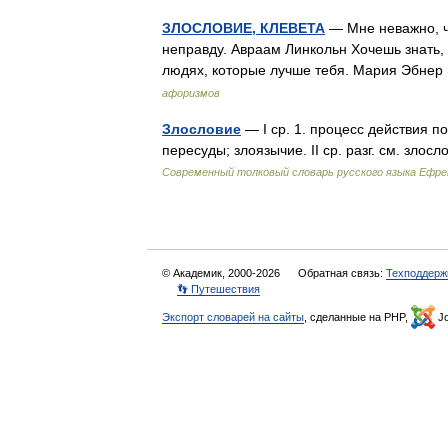
ЗЛОСЛОВИЕ, КЛЕВЕТА
— Мне неважно, чт
неправду. Авраам Линкольн Хочешь знать, 
людях, которые лучше тебя. Мария Эбнер
афоризмов
Злословие
— I ср. 1. процесс действия по
пересуды; злоязычие. II ср. разг. см. зл
Современный толковый словарь русского языка Ефр
© Академик, 2000-2026
Обратная связь:
Техподдерж
👣 Путешествия
Экспорт словарей на сайты
, сделанные на PHP,
Jo